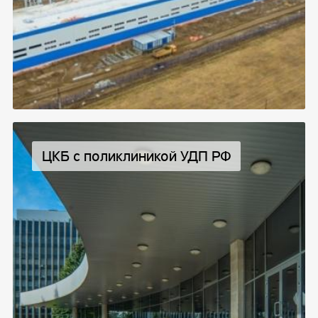
ЦКБ с поликлиникой УДП РФ