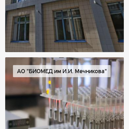
АО "БИОМЕД им И.И. Мечникова"