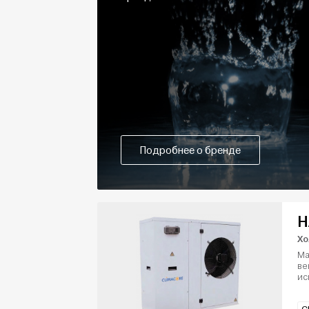
Подробнее о бренде
H
Хо
Ма
ве
ис