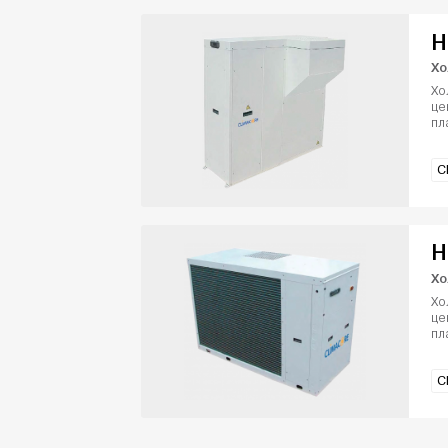
H
Хо
Хо
це
пл
C
H
Хо
Хо
це
пл
C