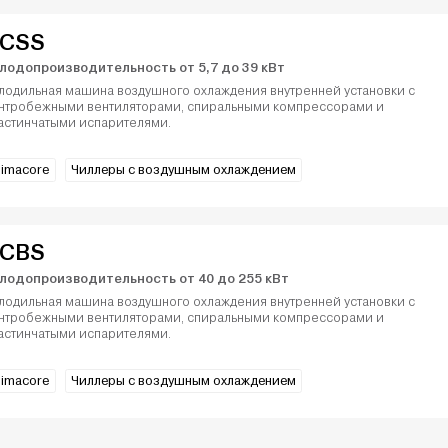
CSS
лодопроизводительность от 5,7 до 39 кВт
лодильная машина воздушного охлаждения внутренней установки с
нтробежными вентиляторами, спиральными компрессорами и
астинчатыми испарителями.
limacore
Чиллеры с воздушным охлаждением
CBS
лодопроизводительность от 40 до 255 кВт
лодильная машина воздушного охлаждения внутренней установки с
нтробежными вентиляторами, спиральными компрессорами и
астинчатыми испарителями.
limacore
Чиллеры с воздушным охлаждением