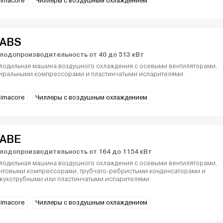
limacore
Чиллеры с воздушным охлаждением
ABS
лодопроизводительность от 40 до 513 кВт
лодильная машина воздушного охлаждения с осевыми вентиляторами,
иральными компрессорами и пластинчатыми испарителями.
limacore
Чиллеры с воздушным охлаждением
ABE
лодопроизводительность от 164 до 1154 кВт
лодильная машина воздушного охлаждения с осевыми вентиляторами,
нтовыми компрессорами, трубчато-ребристыми конденсаторами и
жухотрубными или пластинчатыми испарителями.
limacore
Чиллеры с воздушным охлаждением