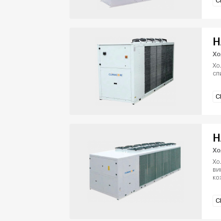
C
H
Хо
Хо
сп
C
H
Хо
Хо
ви
ко
C