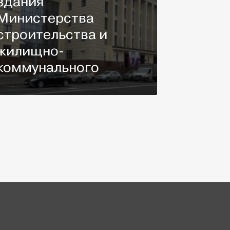
здания
Министерства
строительства и
жилищно-
коммунального
хозяйства
Российской
Федерации