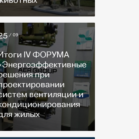
животных
25
/ 09
Итоги IV ФОРУМА
«Энергоэффективные
решения при
проектировании
систем вентиляции и
кондиционирования
для жилых
комплексов»