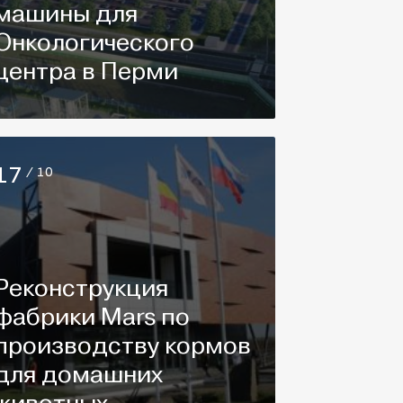
машины для
Онкологического
центра в Перми
17
/ 10
Реконструкция
фабрики Mars по
производству кормов
для домашних