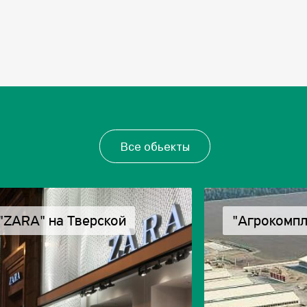
Все обьекты
"ZARA" на Тверской
"Агрокомпл