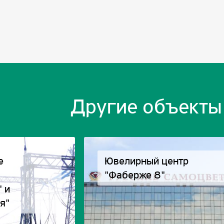
Другие объекты
е
Ювелирный центр
"Фаберже 8"
 и
я"