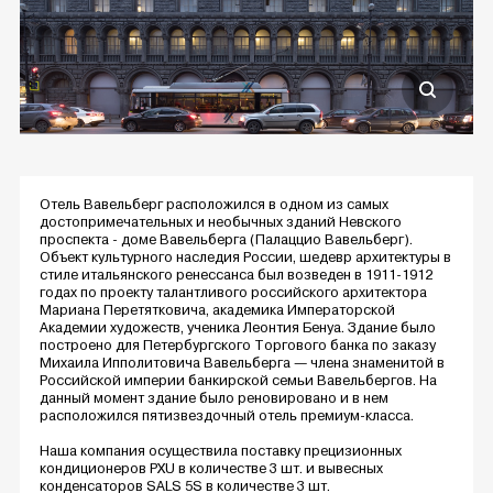
Отель Вавельберг расположился в одном из самых
достопримечательных и необычных зданий Невского
проспекта - доме Вавельберга (Палаццио Вавельберг).
Объект культурного наследия России, шедевр архитектуры в
стиле итальянского ренессанса был возведен в 1911-1912
годах по проекту талантливого российского архитектора
Мариана Перетятковича, академика Императорской
Академии художеств, ученика Леонтия Бенуа. Здание было
построено для Петербургского Торгового банка по заказу
Михаила Ипполитовича Вавельберга — члена знаменитой в
Российской империи банкирской семьи Вавельбергов. На
данный момент здание было реновировано и в нем
расположился пятизвездочный отель премиум-класса.
Наша компания осуществила поставку прецизионных
кондиционеров PXU в количестве 3 шт. и вывесных
конденсаторов SALS 5S в количестве 3 шт.