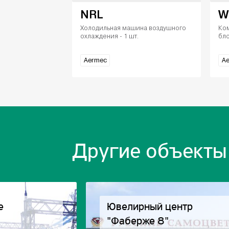
NRL
W
Холодильная машина воздушного
Ко
охлаждения - 1 шт.
бло
Aermec
A
Другие объекты
е
Ювелирный центр
"Фаберже 8"