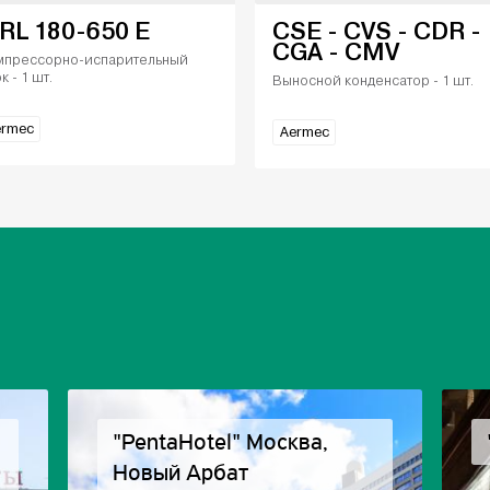
RL 180-650 E
CSE - CVS - CDR -
CGA - CMV
мпрессорно-испарительный
к - 1 шт.
Выносной конденсатор - 1 шт.
ermec
Aermec
"PentaHotel" Москва,
Новый Арбат