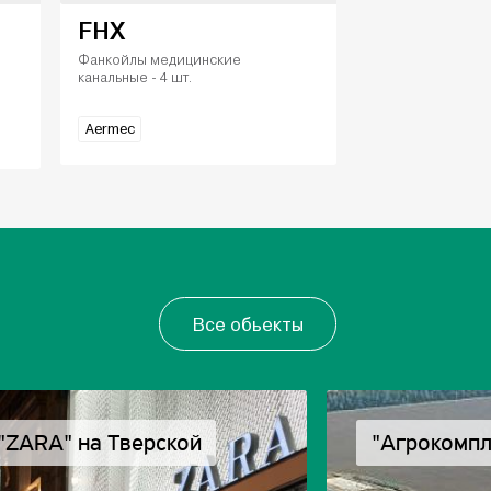
FHX
Фанкойлы медицинские
канальные - 4 шт.
Aermec
Все обьекты
"ZARA" на Тверской
"Агрокомпл