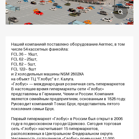
Нашей компанией поставлено оборудование Aermec, в том
числе 54 кассетных фанкойла:
FCL 36 – 16шт,
FCL 62 –25шт,
FCL 82 – 5шт,
FCL 122– 8шт
и 2 холодильных машины NSM 2802XA
на объект ТЦ "Глобус" в г. Калуга.
«Глобус» — международная розничная сеть гипермаркетов
В настоящее время гипермаркеты сети «Глобус»
представлены в Германии, Чехии и России. Компания
является семейным предприятием, основанным в 1828 году.
Руководит компанией Томас Брух, представитель пятого
поколения семьи Брух.
Первый гипермаркет «Глобус» в России был открыт в 2006
году в подмосковном городе Щелково. Сегодня торговая
сеть «Глобус» насчитывает 15 гипермаркетов,
расположенных в Центральном Федеральном округе.
Численность сотрудников «Глобус» превышает 11 000