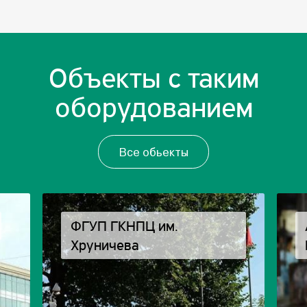
Объекты с таким
оборудованием
Все обьекты
ФГУП ГКНПЦ им.
Хруничева