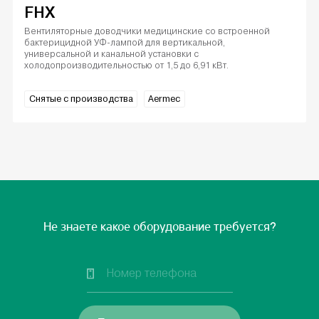
FHX
Вентиляторные доводчики медицинские со встроенной
бактерицидной УФ-лампой для вертикальной,
универсальной и канальной установки с
холодопроизводительностью от 1,5 до 6,91 кВт.
Снятые с производства
Aermec
Не знаете какое оборудование требуется?