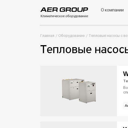
О компании
Климатическое оборудование
Главная
Оборудование
Тепловые насосы с в
Тепловые насос
W
Те
Во
сп
A