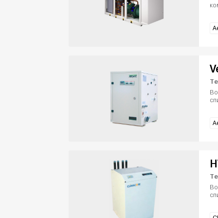
ко
A
V
Те
Во
сп
A
H
Те
Во
сп