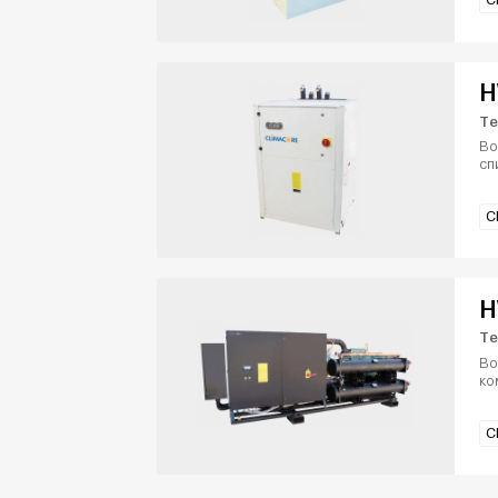
C
H
Те
Во
сп
C
H
Те
Во
ко
C