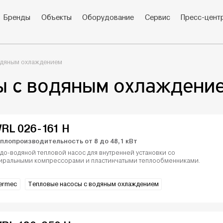
Бренды
Объекты
Оборудование
Сервис
Пресс-цент
одяным охлаждением
ы с водяным охлаждени
RL 026-161 H
плопроизводительность от 8 до 48,1 кВт
до-водяной тепловой насос для внутренней установки со
иральными компрессорами и пластинчатыми теплообменниками.
ermec
Тепловые насосы с водяным охлаждением