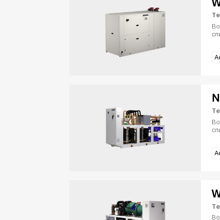
W
Те
Во
сп
A
N
Те
Во
сп
A
W
Те
Во