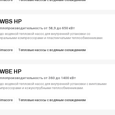
limacore
Тепловые насосы с водяным охлаждением
WBS HP
плопроизводительность от 58,9 до 650 кВт
до-водяной тепловой насос для внутренней установки со
иральными компрессорами и пластинчатыми теплообменниками.
limacore
Тепловые насосы с водяным охлаждением
WBE HP
плопроизводительность от 360 до 1400 кВт
до-водяной тепловой насос для внутренней установки с винтовыми
мпрессорами и кожухотрубными теплообменниками.
limacore
Тепловые насосы с водяным охлаждением