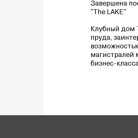
Завершена по
"The LAKE"
Клубный дом 
пруда, заинт
е
возможностью
магистралей 
бизнес-класса