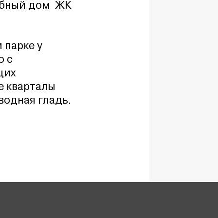
лубный дом ЖК
 парке у
о с
щих
е кварталы
водная гладь.